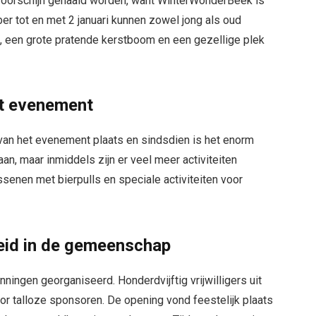
voorschijn gehaald worden, want WinterWonderBeek is
r tot en met 2 januari kunnen zowel jong als oud
, een grote pratende kerstboom en een gezellige plek
et evenement
 van het evenement plaats en sindsdien is het enorm
n, maar inmiddels zijn er veel meer activiteiten
senen met bierpulls en speciale activiteiten voor
eid in de gemeenschap
ningen georganiseerd. Honderdvijftig vrijwilligers uit
or talloze sponsoren. De opening vond feestelijk plaats