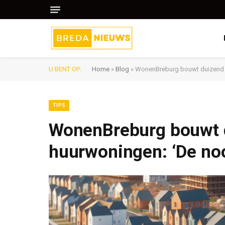
U BENT OP:
Home
»
Blog
»
WonenBreburg bouwt duizend so
TIPS
WonenBreburg bouwt d
huurwoningen: ‘De noo