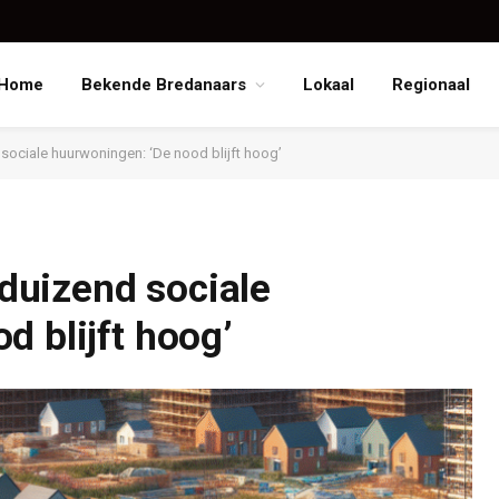
Home
Bekende Bredanaars
Lokaal
Regionaal
ciale huurwoningen: ‘De nood blijft hoog’
uizend sociale
d blijft hoog’